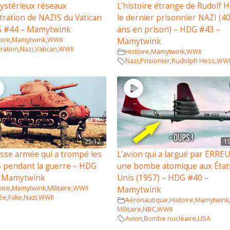
ystérieux réseaux
L’histoire étrange de Rudolf H
ltration de NAZIS du Vatican
le dernier prisonnier NAZI (4
G #44 – Mamytwink
ans en prison) – HDG #43 –
oire
,
Mamytwink
,
WWII
Mamytwink
tration
,
Nazi
,
Vatican
,
WWII
Histoire
,
Mamytwink
,
WWII
Nazi
,
Prisionier
,
Rudolph Hess
,
WWI
25:12
1
usse armée qui a trompé les
L’avion qui a largué par ERRE
 pendant la guerre – HDG
une bombe atomique aux État
– Mamytwink
Unis (1957) – HDG #40 –
oire
,
Mamytwink
,
Militaire
,
WWII
Mamytwink
ée
,
Fake
,
Nazi
,
WWII
Aéronautique
,
Histoire
,
Mamytwink
Militaire
,
NBC
,
WWII
Avion
,
Bombe nucléaire
,
USA