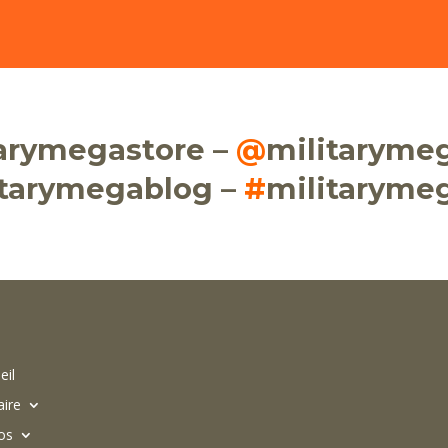
tarymegastore –
@
militaryme
itarymegablog –
#
militaryme
eil
aire
os