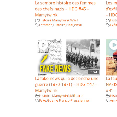
La sombre histoire des femmes
Les m
des chefs nazis – HDG #45 –
d’exfi
Mamytwink
– HD
Histoire
,
Mamytwink
,
WWII
Hist
Femmes
,
Histoire
,
Nazi
,
WWII
Exfli
21:41
La fake news qui a déclenché une
La fa
guerre (1870-1871) – HDG #42 –
NAZIS
Mamytwink
#41 
Histoire
,
Mamytwink
,
Militaire
Hist
Fake
,
Guerre Franco-Prussienne
Arm