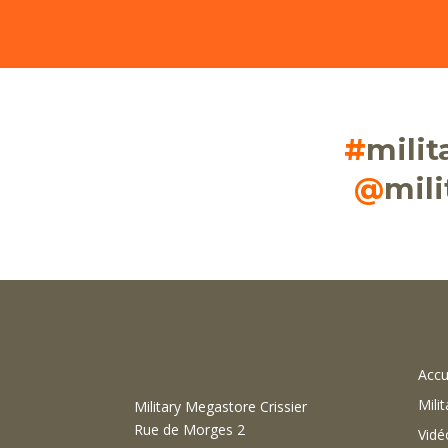
#
mili
@
mil
Accu
Milit
Military Megastore Crissier
Rue de Morges 2
Vidé