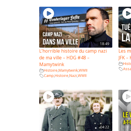
18:49
L’horrible histoire du camp nazi
Les m
de ma ville – HDG #48 –
JFK –
Hist
Mamytwink
Assa
Histoire
,
Mamytwink
,
WWII
Camp
,
Histoire
,
Nazi
,
WWII
04:22