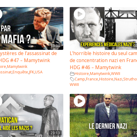
13:30
0
ystères de l’assassinat de
L’horrible histoire du seul ca
 HDG #47 – Mamytwink
de concentration nazi en Fran
oire
,
Mamytwink
HDG #46 – Mamytwink
ssinat
,
Enquête
,
JFK
,
USA
Histoire
,
Mamytwink
,
WWII
Camp
,
France
,
Histoire
,
Nazi
,
Strutho
WWII
23:13
2