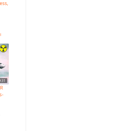
ess,
0
I
9:31
UR
s-
,