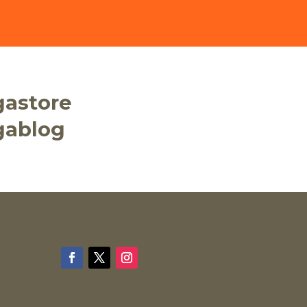
gastore
gablog