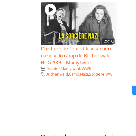
29:16
L’histoire de l’horrible « sorcière
nazie » du camp de Buchenwald –
HDG #39 – Mamytwink
Histoire
,
Mamytwink
,
WWII
Buchenwald
,
Camp
,
Nazi
,
Sorcière
,
WWII