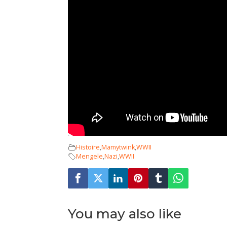
Histoire
,
Mamytwink
,
WWII
Mengele
,
Nazi
,
WWII
You may also like