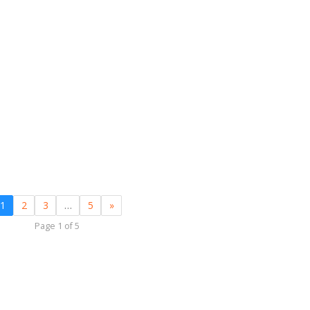
1
2
3
…
5
»
Page 1 of 5