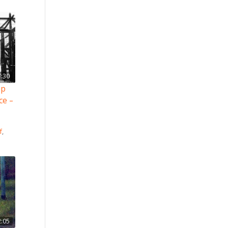
7:30
mp
ce –
f
,
2:05