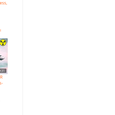
ess,
0
I
9:31
UR
s-
,