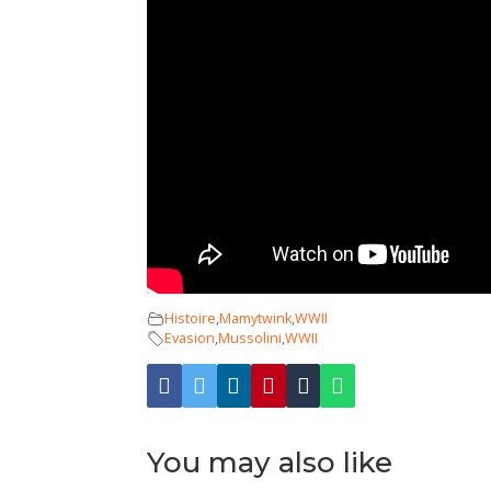
Histoire
,
Mamytwink
,
WWII
Evasion
,
Mussolini
,
WWII
You may also like