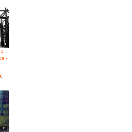
7:30
mp
ce –
f
,
2:05