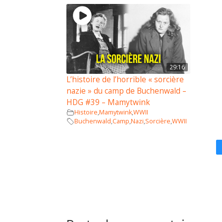
29:16
L’histoire de l’horrible « sorcière
nazie » du camp de Buchenwald –
HDG #39 – Mamytwink
Histoire
,
Mamytwink
,
WWII
Buchenwald
,
Camp
,
Nazi
,
Sorcière
,
WWII