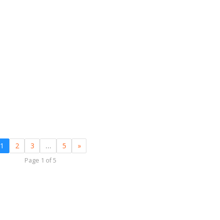
1
2
3
…
5
»
Page 1 of 5