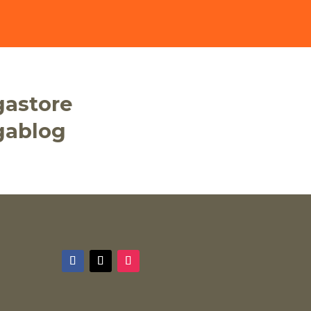
gastore
gablog