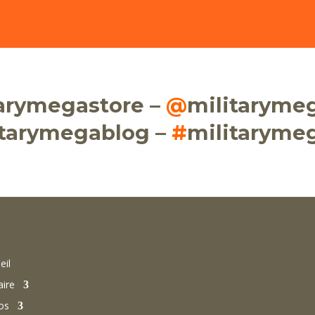
tarymegastore –
@
militaryme
itarymegablog –
#
militaryme
eil
aire
os