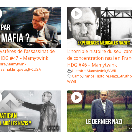
13:30
0
ystères de l’assassinat de
L’horrible histoire du seul ca
 HDG #47 – Mamytwink
de concentration nazi en Fran
oire
,
Mamytwink
HDG #46 – Mamytwink
ssinat
,
Enquête
,
JFK
,
USA
Histoire
,
Mamytwink
,
WWII
Camp
,
France
,
Histoire
,
Nazi
,
Strutho
WWII
23:13
2