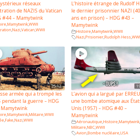
ystérieux réseaux
L’histoire étrange de Rudolf H
ltration de NAZIS du Vatican
le dernier prisonnier NAZI (4
G #44 – Mamytwink
ans en prison) – HDG #43 –
oire
,
Mamytwink
,
WWII
Mamytwink
tration
,
Nazi
,
Vatican
,
WWII
Histoire
,
Mamytwink
,
WWII
Nazi
,
Prisionier
,
Rudolph Hess
,
WWI
25:12
1
usse armée qui a trompé les
L’avion qui a largué par ERRE
 pendant la guerre – HDG
une bombe atomique aux État
– Mamytwink
Unis (1957) – HDG #40 –
oire
,
Mamytwink
,
Militaire
,
WWII
Mamytwink
ée
,
Fake
,
Nazi
,
WWII
Aéronautique
,
Histoire
,
Mamytwink
Militaire
,
NBC
,
WWII
Avion
,
Bombe nucléaire
,
USA