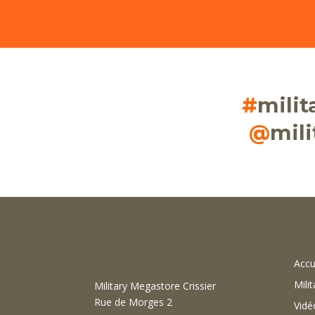
#
mili
@
mil
Accu
Milit
Military Megastore Crissier
Rue de Morges 2
Vidé