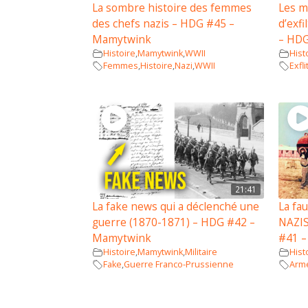
La sombre histoire des femmes
Les m
des chefs nazis – HDG #45 –
d’exfi
Mamytwink
– HD
Histoire
,
Mamytwink
,
WWII
Hist
Femmes
,
Histoire
,
Nazi
,
WWII
Exfli
21:41
La fake news qui a déclenché une
La fa
guerre (1870-1871) – HDG #42 –
NAZIS
Mamytwink
#41 
Histoire
,
Mamytwink
,
Militaire
Hist
Fake
,
Guerre Franco-Prussienne
Arm