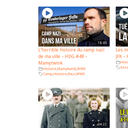
18:49
L’horrible histoire du camp nazi
Les m
de ma ville – HDG #48 –
JFK –
Hist
Mamytwink
Assa
Histoire
,
Mamytwink
,
WWII
Camp
,
Histoire
,
Nazi
,
WWII
04:22