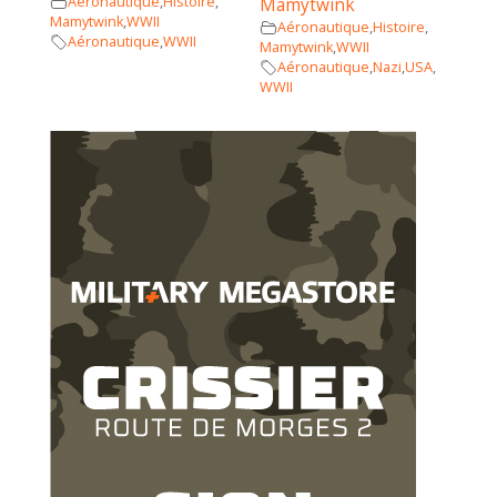
Aéronautique
,
Histoire
,
Mamytwink
Mamytwink
,
WWII
Aéronautique
,
Histoire
,
Aéronautique
,
WWII
Mamytwink
,
WWII
Aéronautique
,
Nazi
,
USA
,
WWII