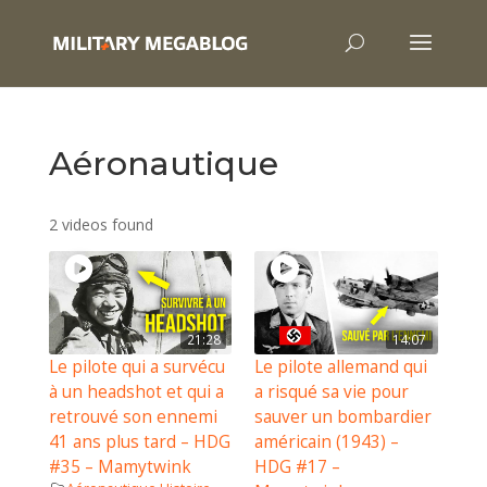
Aéronautique
2 videos found
21:28
14:07
Le pilote qui a survécu
Le pilote allemand qui
à un headshot et qui a
a risqué sa vie pour
retrouvé son ennemi
sauver un bombardier
41 ans plus tard – HDG
américain (1943) –
#35 – Mamytwink
HDG #17 –