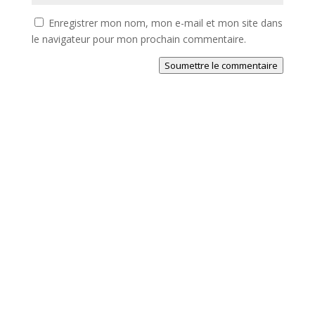
Enregistrer mon nom, mon e-mail et mon site dans
le navigateur pour mon prochain commentaire.
Soumettre le commentaire
Restez informé de notre actualité et des offres de
notre e-shop: militarymegastore.ch
Message de succès