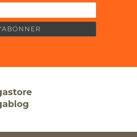
S'ABONNER
gastore
gablog