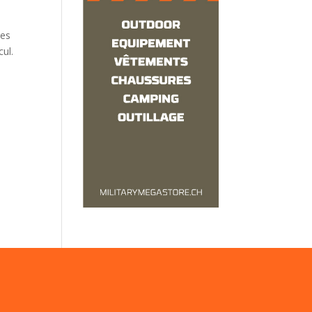
les
cul.