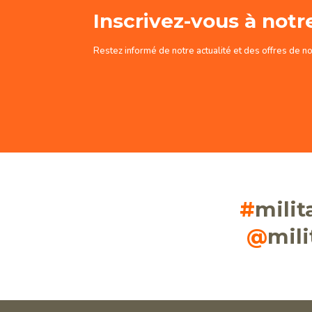
Inscrivez-vous à notr
Restez informé de notre actualité et des offres de n
#
mili
@
mil