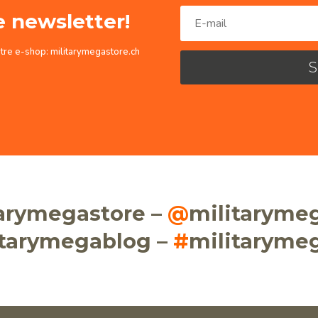
e newsletter!
otre e-shop: militarymegastore.ch
tarymegastore –
@
militaryme
itarymegablog –
#
militaryme