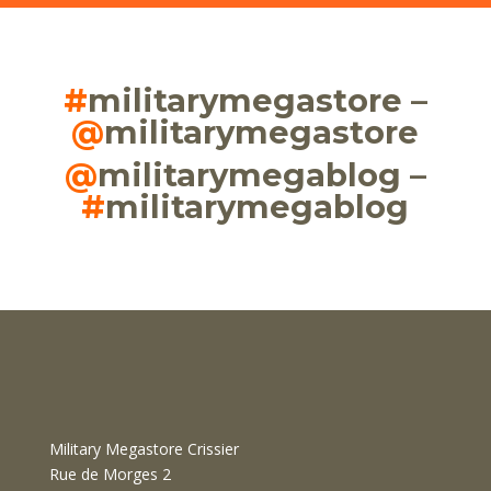
#
militarymegastore –
@
militarymegastore
@
militarymegablog –
#
militarymegablog
Military Megastore Crissier
Rue de Morges 2