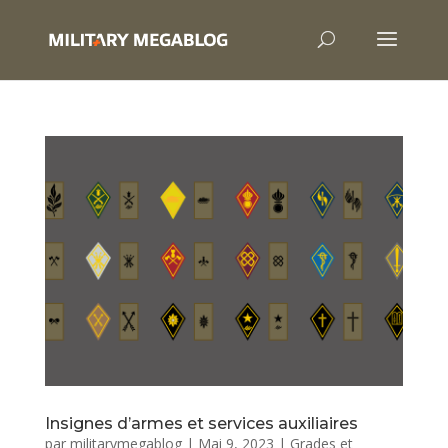
Insignes d’armes et services auxiliaires
par
militarymegablog
|
Mai 9, 2023
|
Grades et